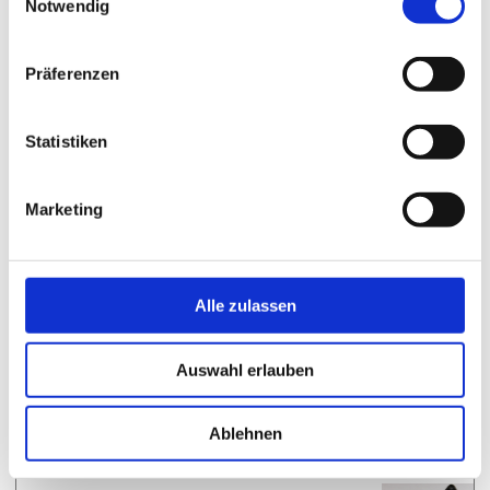
Notwendig
197012
Präferenzen
Endkappe rechts Brutsert 2000
Statistiken
Marketing
Alle zulassen
19.00 €
(MwSt. Inkl.)
Auswahl erlauben
51B-100000A22
Befestigungssatz Spannstange TO 6002 / 6900
Ablehnen