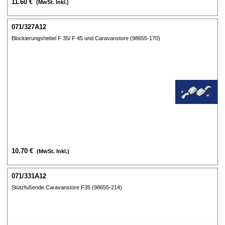
11.60 €
(MwSt. Inkl.)
071/327A12
Blockierungshebel F 35/ F 45 und Caravanstore (98655-170)
10.70 €
(MwSt. Inkl.)
071/331A12
Stützfußende Caravanstore F35 (98655-214)