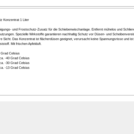
z Konzentrat 1 Liter
igungs- und Frostschutz-Zusatz für die Schiebenwischanlage. Entfernt mühelos und Schliere
utzungen. Spezielle Wirkstoffe garantieren nachhaltig Schutz vor Düsen- und Scheibenvere
re Sicht. Das Konzentrat ist flächerdüsen geeignet, verursacht keine Spannungsrisse und ist
toff. Mit frischen Apfelduft.
5 Grad Celsius
 ca. -40 Grad Celsius
 ca. -30 Grad Celsius
 ca. -13 Grad Celsius