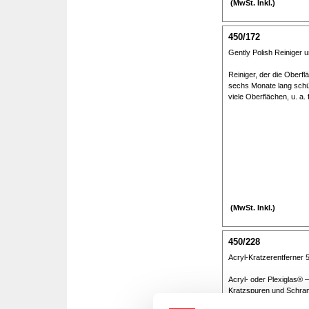
(MwSt. Inkl.)
450/172
Gently Polish Reiniger un
Reiniger, der die Oberfl
sechs Monate lang schüt
viele Oberflächen, u. a.
(MwSt. Inkl.)
450/228
Acryl-Kratzerentferner 
Acryl- oder Plexiglas® –
Kratzspuren und Schramm