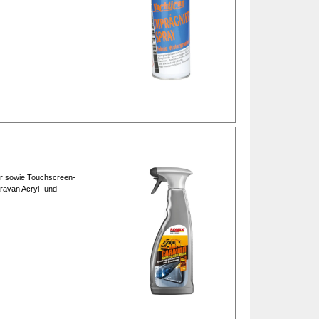
ter sowie Touchscreen-
aravan Acryl- und