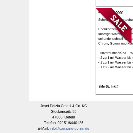
59H210600001
Scheibenklar Frostschut
Hochkonzentrierter Rein
sonstige Winterverschm
sekundenschnell für kla
Chrom, Gummi und Kunsts
- unverdünnt bis ca. -7
- 2 zu 1 mit Wasser bis
- 1 zu 1 mit Wasser bis
- 1 zu 2 mit Wasser bis
(MwSt. Inkl.)
Josef Polzin GmbH & Co. KG
Glockenspitz 95
47800 Krefeld
Telefon: 02151/6440125
E-Mail:
info@camping-polzin.de