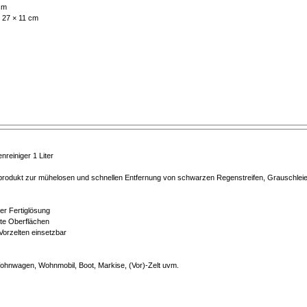
cm
 27 × 11 cm
einiger 1 Liter
rodukt zur mühelosen und schnellen Entfernung von schwarzen Regenstreifen, Grauschleier
er Fertiglösung
erte Oberflächen
orzelten einsetzbar
ohnwagen, Wohnmobil, Boot, Markise, (Vor)-Zelt uvm.