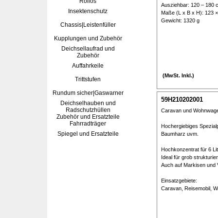
Rollos
Ausziehbar: 120 – 180 
Insektenschutz
Maße (L x B x H): 123 ×
Gewicht: 1320 g
Chassis|Leistenfüller
Kupplungen und Zubehör
Deichsellaufrad und
Zubehör
Auffahrkeile
(MwSt. Inkl.)
Trittstufen
Rundum sicher|Gaswarner
59H210202001
Deichselhauben und
Radschutzhüllen
Caravan und Wohnwagenr
Zubehör und Ersatzteile
Fahrradträger
Hochergiebiges Spezialp
Spiegel und Ersatzteile
Baumharz uvm.
Hochkonzentrat für 6 Lit
Ideal für grob strukturi
Auch auf Markisen und V
Einsatzgebiete:
Caravan, Reisemobil, W