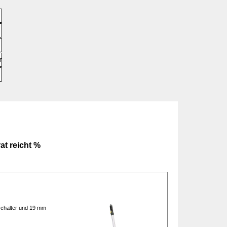
▼
re
▼
▼
at reicht %
schalter und 19 mm