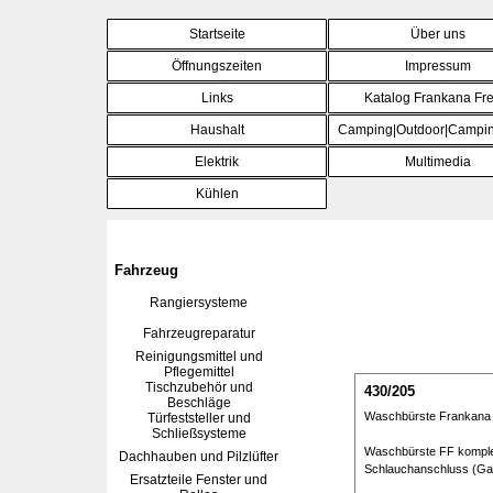
Direkt zum Seiteninhalt
Startseite
Über uns
Öffnungszeiten
Impressum
Links
Katalog Frankana Fre
Haushalt
Camping|Outdoor|Campin
▼
Elektrik
Multimedia
▼
Kühlen
▼
Fahrzeug
Rangiersysteme
▼
Fahrzeugreparatur
Reinigungsmittel und
Pflegemittel
Tischzubehör und
430/205
Beschläge
Waschbürste Frankana 
Türfeststeller und
Schließsysteme
Waschbürste FF komplett
Dachhauben und Pilzlüfter
Schlauchanschluss (Gard
Ersatzteile Fenster und