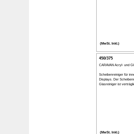
(MwSt. Inkl.)
450/375
CARAVAN Acryl- und Gl
Scheibenreiniger für in
Displays. Der Scheibenr
Glasreiniger ist verträgl
(MwSt. Inkl.)