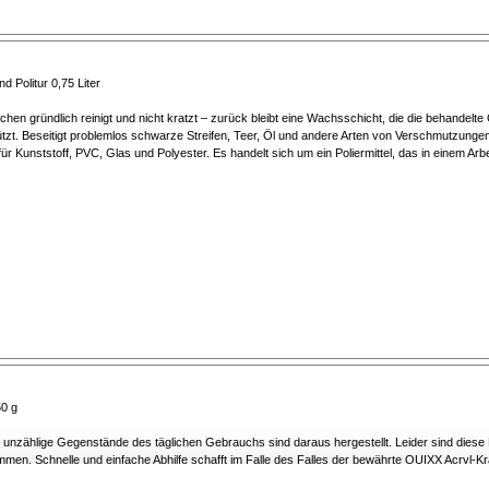
d Politur 0,75 Liter
ächen gründlich reinigt und nicht kratzt – zurück bleibt eine Wachsschicht, die die behandelt
zt. Beseitigt problemlos schwarze Streifen, Teer, Öl und andere Arten von Verschmutzungen.
 für Kunststoff, PVC, Glas und Polyester. Es handelt sich um ein Poliermittel, das in einem Arb
50 g
 unzählige Gegenstände des täglichen Gebrauchs sind daraus hergestellt. Leider sind diese Ma
en. Schnelle und einfache Abhilfe schafft im Falle des Falles der bewährte QUIXX Acryl-Kr