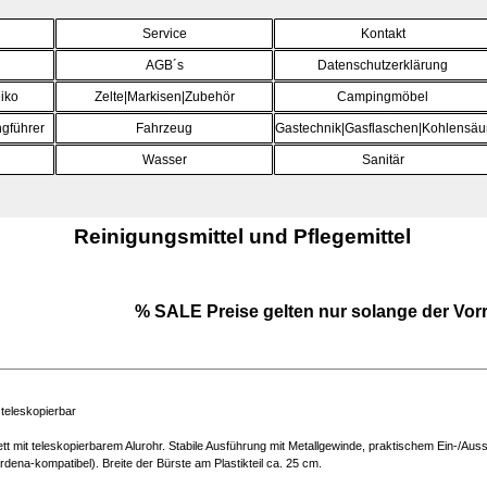
Menü überspringen
Service
Kontakt
AGB´s
Datenschutzerklärung
iko
Zelte|Markisen|Zubehör
Campingmöbel
▼
gführer
Fahrzeug
▼
Gastechnik|Gasflaschen|Kohlensäu
▼
Wasser
▼
Sanitär
▼
Reinigungsmittel und Pflegemittel
% SALE Preise gelten nur solange der Vorr
teleskopierbar
 mit teleskopierbarem Alurohr. Stabile Ausführung mit Metallgewinde, praktischem Ein-/Aus
ena-kompatibel). Breite der Bürste am Plastikteil ca. 25 cm.