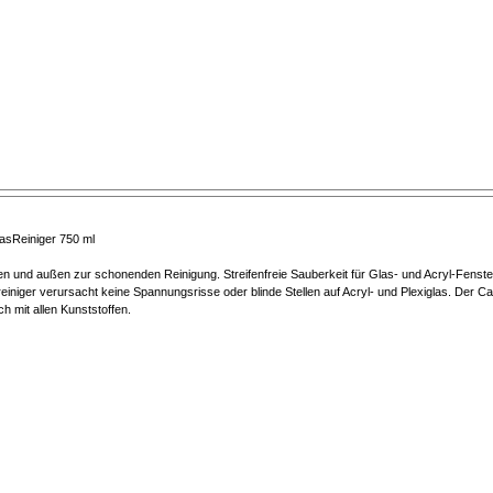
asReiniger 750 ml
nen und außen zur schonenden Reinigung. Streifenfreie Sauberkeit für Glas- und Acryl-Fens
einiger verursacht keine Spannungsrisse oder blinde Stellen auf Acryl- und Plexiglas. Der C
ich mit allen Kunststoffen.