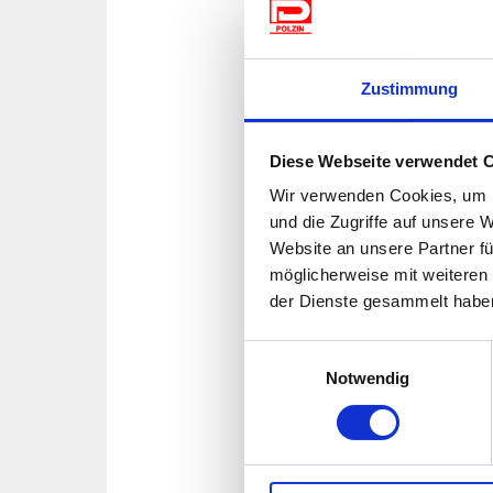
Zustimmung
Diese Webseite verwendet 
(MwSt. Inkl.)
Wir verwenden Cookies, um I
450/332
und die Zugriffe auf unsere 
Zelt-Pflegereiniger 1 Lite
Website an unsere Partner fü
möglicherweise mit weiteren
Milde Reinigungs-/Pflege
usw. PE-Flasche.
der Dienste gesammelt habe
Einwilligungsauswahl
Notwendig
(MwSt. Inkl.)