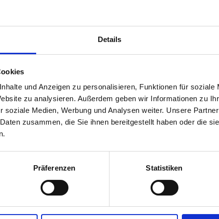
Details
Cookies
nhalte und Anzeigen zu personalisieren, Funktionen für soziale
Website zu analysieren. Außerdem geben wir Informationen zu I
r
r soziale Medien, Werbung und Analysen weiter. Unsere Partner
 Daten zusammen, die Sie ihnen bereitgestellt haben oder die s
-Kombination mit hoher Materialverträglichkeit. Greift Gummi, Plexiglas und Lacke nicht an. 
n.
Präferenzen
Statistiken