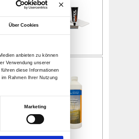
Über Cookies
 Medien anbieten zu können
hrer Verwendung unserer
 führen diese Informationen
ie im Rahmen Ihrer Nutzung
Geeignet für Zelte, Markisen
Marketing