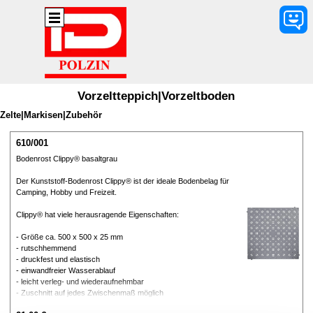
Direkt zum Seiteninhalt
Menü überspringen
Vorzeltteppich|Vorzeltboden
Zelte|Markisen|Zubehör
610/001
Bodenrost Clippy® basaltgrau
Der Kunststoff-Bodenrost Clippy® ist der ideale Bodenbelag für
Camping, Hobby und Freizeit.
Clippy® hat viele herausragende Eigenschaften:
- Größe ca. 500 x 500 x 25 mm
- rutschhemmend
- druckfest und elastisch
- einwandfreier Wasserablauf
- leicht verleg- und wiederaufnehmbar
- Zuschnitt auf jedes Zwischenmaß möglich
- wird zusammengeclipst und ist schnell demontier- und stapelbar