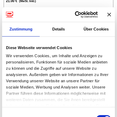
21.00 €
- verträgt Stuhlbeine und bietet gleichzeitig Raum für Kabelkanäle
(MwSt. Inkl.)
Farbe: basaltgrau
Material: PE Polyethylen
75-598
Breite: 50 cm
Befestigungsclips IsaGrip für Vorzeltteppiche, 4 Stück
Höhe: 2,5 cm
Länge: 50 cm
Zustimmung
Details
Über Cookies
Nettogewicht: 1,1 kg
Diese Webseite verwendet Cookies
Wir verwenden Cookies, um Inhalte und Anzeigen zu
personalisieren, Funktionen für soziale Medien anbieten
zu können und die Zugriffe auf unsere Website zu
analysieren. Außerdem geben wir Informationen zu Ihrer
15.00 €
(MwSt. Inkl.)
Verwendung unserer Website an unsere Partner für
soziale Medien, Werbung und Analysen weiter. Unsere
76-501
Partner führen diese Informationen möglicherweise mit
Zeltteppich Balmat WH, grau, 3 x 2,5 m
weiteren Daten zusammen, die Sie ihnen bereitgestellt
haben oder die sie im Rahmen Ihrer Nutzung der Dienste
Der leichte Zeltteppich (Gewicht 350 g/m²) aus strapazierfähigen
Polypropylenfaser mit modernem, mehrfarbigem Muster in
gesammelt haben.
Einwilligungsauswahl
Grautönen ist ideal für Wohnwagenvorzelte und Reisecamper.