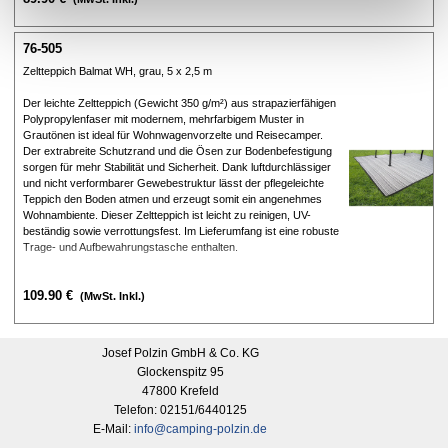
76-505
Zeltteppich Balmat WH, grau, 5 x 2,5 m
Der leichte Zeltteppich (Gewicht 350 g/m²) aus strapazierfähigen
Polypropylenfaser mit modernem, mehrfarbigem Muster in
Grautönen ist ideal für Wohnwagenvorzelte und Reisecamper.
Der extrabreite Schutzrand und die Ösen zur Bodenbefestigung
sorgen für mehr Stabilität und Sicherheit. Dank luftdurchlässiger
und nicht verformbarer Gewebestruktur lässt der pflegeleichte
Teppich den Boden atmen und erzeugt somit ein angenehmes
Wohnambiente. Dieser Zeltteppich ist leicht zu reinigen, UV-
beständig sowie verrottungsfest. Im Lieferumfang ist eine robuste
Trage- und Aufbewahrungstasche enthalten.
109.90 €
(MwSt. Inkl.)
Josef Polzin GmbH & Co. KG
Glockenspitz 95
47800 Krefeld
Telefon: 02151/6440125
E-Mail:
info@camping-polzin.de