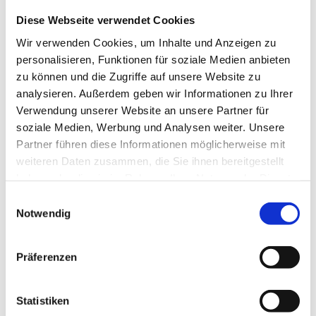
Diese Webseite verwendet Cookies
250/170
Wir verwenden Cookies, um Inhalte und Anzeigen zu
Möbelverbinder 2-teilig beige/braun, 2er SB-verpackt
personalisieren, Funktionen für soziale Medien anbieten
Set: 2-tlg.
zu können und die Zugriffe auf unsere Website zu
Material: Kunststoff
analysieren. Außerdem geben wir Informationen zu Ihrer
Farbe: beige, braun
Inhalt: 2 Stück
Verwendung unserer Website an unsere Partner für
soziale Medien, Werbung und Analysen weiter. Unsere
Partner führen diese Informationen möglicherweise mit
weiteren Daten zusammen, die Sie ihnen bereitgestellt
haben oder die sie im Rahmen Ihrer Nutzung der Dienste
gesammelt haben.
Einwilligungsauswahl
(MwSt. Inkl.)
Notwendig
250/399
Präferenzen
Klappenaussteller beige Kunststoff, 2er SB-verpackt
Material: Kunststoff
Farbe: beige
Statistiken
Inhalt: 2 Stück