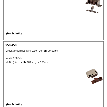
(MwSt. Inkl.)
250/450
Druckverschluss Mini-Latch 2er SB-verpackt
Inhalt: 2 Stück
Maße (B x T x H): 3,8 × 3,9 × 1,2 cm
(MwSt. Inkl.)