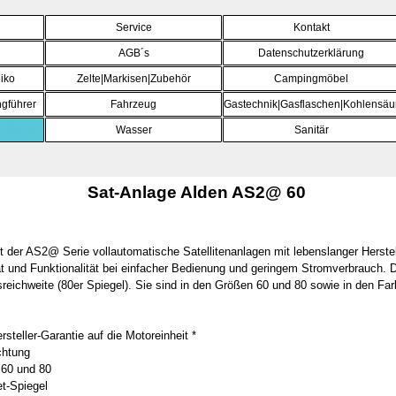
Menü überspringen
Service
Kontakt
AGB´s
Datenschutzerklärung
iko
Zelte|Markisen|Zubehör
Campingmöbel
▼
gführer
Fahrzeug
▼
Gastechnik|Gasflaschen|Kohlensäu
▼
Wasser
▼
Sanitär
▼
Sat-Anlage Alden AS2@ 60
 der AS2@ Serie vollautomatische ­Satellitenanlagen mit lebenslanger Herste
ät und Funktionalität bei einfacher Bedienung und geringem Stromverbrauch. 
reichweite ­(80er Spiegel). Sie sind in den Größen 60 und 80 sowie in den Farb
steller-Garantie auf die Motoreinheit *
chtung
 60 und 80
et-Spiegel