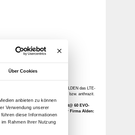
dukt. Ist nicht übertragbar
Über Cookies
obil oder Caravan ­legen, entwickelte ­ALDEN das LTE-
iehe Katalogseite 795). Farben: weiß bzw. anthrazit.
 Medien anbieten zu können
n Antennen der AS2@- und der Onelight@ 60 EVO-
hrer Verwendung unserer
m Lieferumfang enthalten. Router der Firma Alden:
 führen diese Informationen
ie im Rahmen Ihrer Nutzung
Anfrage