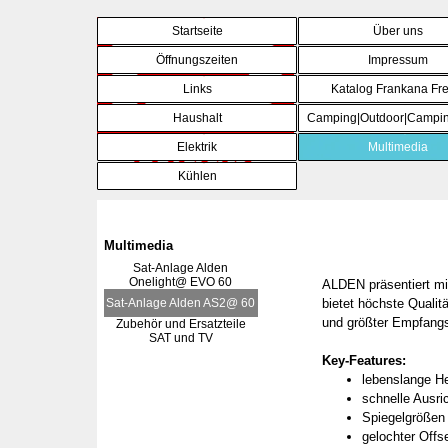
Direkt zum Seiteninhalt
Startseite
Über uns
Öffnungszeiten
Impressum
Links
Katalog Frankana Fre
Haushalt
Camping|Outdoor|Campin
▼
Elektrik
Multimedia
▼
Kühlen
▼
Multimedia
Sat-Anlage Alden
Onelight@ EVO 60
ALDEN präsentiert mit
Sat-Anlage Alden AS2@ 60
bietet höchste Qualit
und größter ­Empfangs
Zubehör und Ersatzteile
SAT und TV
Key-Features:
lebenslange Her
schnelle Ausri
Spiegelgrößen
gelochter Offs