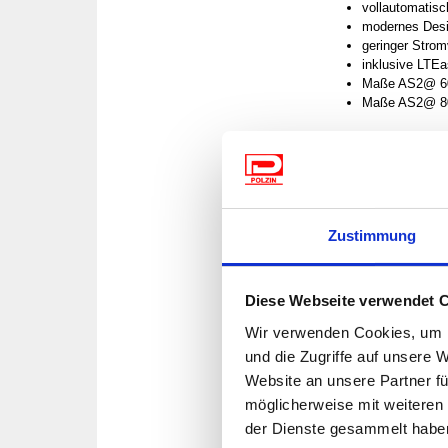
vollautomatisc
modernes Desig
geringer Strom
inklusive LTE
Maße AS2@ 60 
Maße AS2@ 80 
*Lebenslange Garanti
Lieferumfang:
Außeneinheit, S.S.C.
Zustimmung
LTEasy
Integrierte LTE-Ant
Für alle, die neben p
Diese Webseite verwendet 
Ready System. LTEasy
Wir verwenden Cookies, um I
Achtung: Das LTEasy
und die Zugriffe auf unsere 
Serie.
Für die Verwe
Website an unsere Partner fü
Artikelnummer 70-7
möglicherweise mit weiteren
der Dienste gesammelt habe