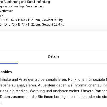
he Ausrichtung und Satellitenfindung
n in hochwertiger Verarbeitung
verbrauch
asy
HD: L 67 x B 60 x H 21 cm, Gewicht 9,9 kg
HD: L 73 x B 77 x H 21 cm, Gewicht 10,4 kg
e: Garantie auf die Dreheinheit. Gilt für Erstkäufer bei registriertem Pro
® HD-Steuermodul, Montagematerial, Anschlusskabel
Details
enne in der Dachdurchführung
erfektem Satellitenempfang auch Wert auf eine Mobilfunkverbindung im Reisem
Cookies
 ist ideal zur Nutzung des ­vollen Funktionsumfangs von ALDEN Smart-TVs (s
nhalte und Anzeigen zu personalisieren, Funktionen für soziale
 System ist nicht einzeln erhältlich, sondern Teil der Ausstattung vo
Website zu analysieren. Außerdem geben wir Informationen zu I
ndung von LTEasy benötigt man zusätzlich ein Router. Dieser ist nicht i
r soziale Medien, Werbung und Analysen weiter. Unsere Partner
25
 Daten zusammen, die Sie ihnen bereitgestellt haben oder die s
Einbaupreise erhalten Sie auf 
n.