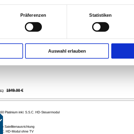
Präferenzen
Statistiken
0 Ultrawhite inkl. S.S.C. HD-Steuermodul
he Satellitenausrichtung
.S.C. HD-Modul ohne TV
Auswahl erlauben
Preis ohne Rabatt
1849.00 €
l.)
0 Platinium inkl. S.S.C. HD-Steuermodul
he Satellitenausrichtung
.S.C. HD-Modul ohne TV