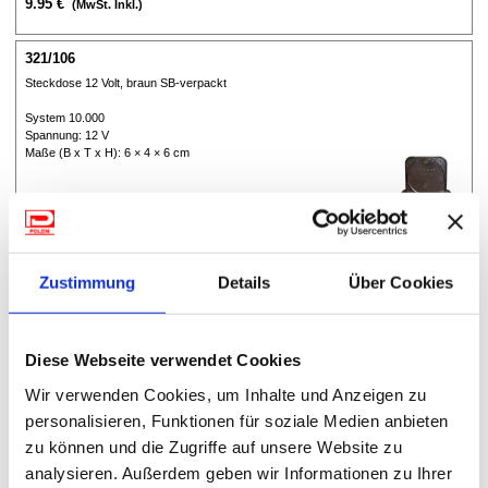
9.95 €
(MwSt. Inkl.)
321/106
Steckdose 12 Volt, braun SB-verpackt
System 10.000
Spannung: 12 V
Maße (B x T x H): 6 × 4 × 6 cm
Zustimmung
Details
Über Cookies
14.95 €
(MwSt. Inkl.)
Diese Webseite verwendet Cookies
321/107
Wir verwenden Cookies, um Inhalte und Anzeigen zu
Steckdose 12 Volt, hellgrau SB-verpackt
personalisieren, Funktionen für soziale Medien anbieten
System 10.000
zu können und die Zugriffe auf unsere Website zu
Spannung: 12 V
analysieren. Außerdem geben wir Informationen zu Ihrer
Maße (B x T x H): 6 × 4 × 6 cm