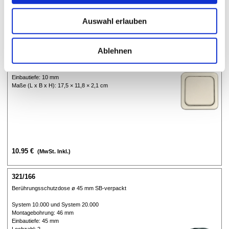
Auswahl erlauben
321/116
Schalter komplett, hellgrau SB-verpackt
Ablehnen
System 10.000
Spannung: 230 V
Nennstrom: 16 A
Einbautiefe: 10 mm
Maße (L x B x H): 17,5 × 11,8 × 2,1 cm
10.95 €
(MwSt. Inkl.)
321/166
Berührungsschutzdose ø 45 mm SB-verpackt
System 10.000 und System 20.000
Montagebohrung: 46 mm
Einbautiefe: 45 mm