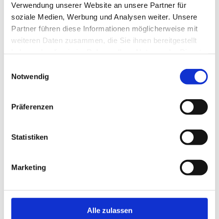
Verwendung unserer Website an unsere Partner für
soziale Medien, Werbung und Analysen weiter. Unsere
Partner führen diese Informationen möglicherweise mit
weiteren Daten zusammen, die Sie ihnen bereitgestellt
haben oder die sie im Rahmen Ihrer Nutzung der Dienste
gesammelt haben.
Einwilligungsauswahl
14.95 €
(MwSt. Inkl.)
Notwendig
321/115
Präferenzen
Schalter komplett, braun SB-verpackt
System 10.000
Spannung: 230 V
Statistiken
Nennstrom: 16 A
Einbautiefe: 10 mm
Maße (L x B x H): 17,5 × 11,8 × 2,1 cm
Marketing
Alle zulassen
10.95 €
(MwSt. Inkl.)