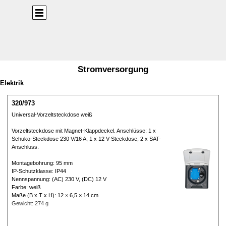
Direkt zum Seiteninhalt
Menü überspringen
Stromversorgung
Elektrik
320/973
Universal-Vorzeltsteckdose weiß
Vorzeltsteckdose mit Magnet-Klappdeckel. Anschlüsse: 1 x
Schuko-Steckdose 230 V/16 A, 1 x 12 V-Steckdose, 2 x SAT-
Anschluss.
Montagebohrung: 95 mm
IP-Schutzklasse: IP44
Nennspannung: (AC) 230 V, (DC) 12 V
Farbe: weiß
Maße (B x T x H): 12 × 6,5 × 14 cm
Gewicht: 274 g