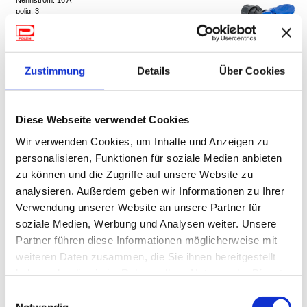
Nennstrom: 16 A
polig: 3
Länge: 130 mm
Durchmesser: 57 mm
Nettogewicht: 140 g
Zustimmung
Details
Über Cookies
(MwSt. Inkl.)
Diese Webseite verwendet Cookies
321/039
Wir verwenden Cookies, um Inhalte und Anzeigen zu
Kabelsafe Schuko-Stecker
personalisieren, Funktionen für soziale Medien anbieten
für Typ: Schuko
zu können und die Zugriffe auf unsere Website zu
für: Schuko-Stecker
analysieren. Außerdem geben wir Informationen zu Ihrer
Maße (⌀ x L): 60 × 210 mm
Verwendung unserer Website an unsere Partner für
soziale Medien, Werbung und Analysen weiter. Unsere
Partner führen diese Informationen möglicherweise mit
weiteren Daten zusammen, die Sie ihnen bereitgestellt
haben oder die sie im Rahmen Ihrer Nutzung der Dienste
gesammelt haben.
Einwilligungsauswahl
(MwSt. Inkl.)