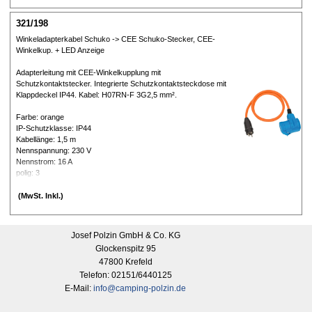
321/198
Winkeladapterkabel Schuko -> CEE Schuko-Stecker, CEE-
Winkelkup. + LED Anzeige
Adapterleitung mit CEE-Winkelkupplung mit
Schutzkontaktstecker. Integrierte Schutzkontaktsteckdose mit
Klappdeckel IP44. Kabel: H07RN-F 3G2,5 mm².
Farbe: orange
IP-Schutzklasse: IP44
Kabellänge: 1,5 m
Nennspannung: 230 V
Nennstrom: 16 A
polig: 3
Material: Kunststoff
Nettogewicht: 560 g
(MwSt. Inkl.)
Josef Polzin GmbH & Co. KG
Glockenspitz 95
47800 Krefeld
Telefon: 02151/6440125
E-Mail:
info@camping-polzin.de