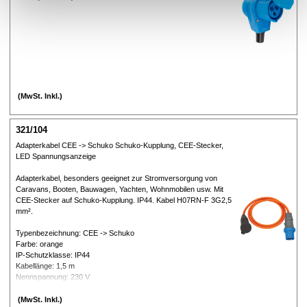
(MwSt. Inkl.)
321/104
Adapterkabel CEE -> Schuko Schuko-Kupplung, CEE-Stecker,
LED Spannungsanzeige
Adapterkabel, besonders geeignet zur Stromversorgung von
Caravans, Booten, Bauwagen, Yachten, Wohnmobilen usw. Mit
CEE-Stecker auf Schuko-Kupplung. IP44. Kabel H07RN-F 3G2,5
mm².
Typenbezeichnung: CEE -> Schuko
Farbe: orange
IP-Schutzklasse: IP44
Kabellänge: 1,5 m
Nennspannung: 230 V
Nennstrom: 16 A
polig: 3
(MwSt. Inkl.)