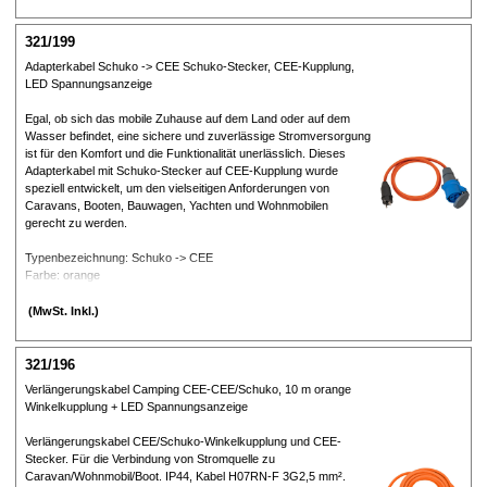
Nettogewicht: 570 g
321/199
Adapterkabel Schuko -> CEE Schuko-Stecker, CEE-Kupplung,
LED Spannungsanzeige
Egal, ob sich das mobile Zuhause auf dem Land oder auf dem
Wasser befindet, eine sichere und zuverlässige Stromversorgung
ist für den Komfort und die Funktionalität unerlässlich. Dieses
Adapterkabel mit Schuko-Stecker auf CEE-Kupplung wurde
speziell entwickelt, um den vielseitigen Anforderungen von
Caravans, Booten, Bauwagen, Yachten und Wohnmobilen
gerecht zu werden.
Typenbezeichnung: Schuko -> CEE
Farbe: orange
IP-Schutzklasse: IP44
Kabellänge: 1,5 m
(MwSt. Inkl.)
Nennspannung: 230 V
Nennstrom: 16 A
polig: 3
321/196
Material: Kunststoff
Verlängerungskabel Camping CEE-CEE/Schuko, 10 m orange
Nettogewicht: 540 g
Winkelkupplung + LED Spannungsanzeige
Verlängerungskabel CEE/Schuko-Winkelkupplung und CEE-
Stecker. Für die Verbindung von Stromquelle zu
Caravan/Wohnmobil/Boot. IP44, Kabel H07RN-F 3G2,5 mm².