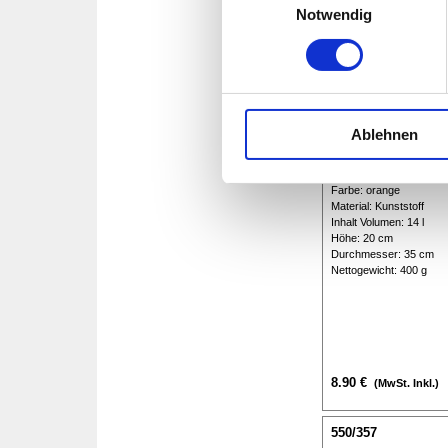
Notwendig
4.90 €
(MwSt. Inkl.)
Ablehnen
550/283
Vielzweckeimer Vinis or
Menü überspringen
Farbe: orange
Material: Kunststoff
Inhalt Volumen: 14 l
Höhe: 20 cm
Durchmesser: 35 cm
Nettogewicht: 400 g
8.90 €
(MwSt. Inkl.)
550/357