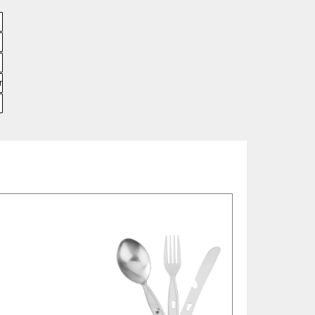
▼
re
▼
▼