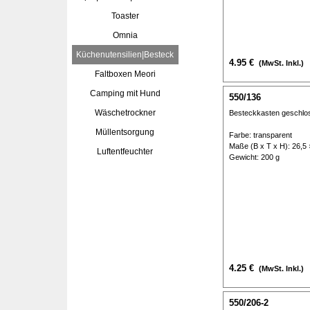
Toaster
Omnia
Küchenutensilien|Besteck
4.95 €
(MwSt. Inkl.)
Faltboxen Meori
Camping mit Hund
550/136
Wäschetrockner
Besteckkasten geschlo
Müllentsorgung
Farbe: transparent
Maße (B x T x H): 26,5 
Luftentfeuchter
Gewicht: 200 g
4.25 €
(MwSt. Inkl.)
550/206-2