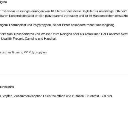
lgrau
r mit einem Fassungsvermögen von 10 Litern ist der ideale Begleiter für unterwegs. Ob bei
tbaren Konstruktion lässt er sich platzsparend verstauen und ist im Handumdrehen einsatzber
tigem Thermoplast und Polypropylen, ist der Eimer besonders robust und langlebig.
erfekt zum Transportieren von Wasser, zum Reinigen oder als Abfalleimer. Der Falteimer bietet
ideal für Freizeit, Camping und Haushalt.
astischer Gummi, PP Polypropylen
 5 cm
dunkelblau
Stopfen. Zusammenklappbar. Leicht zu öffnen und zu falten. Bruchfest. BPA-frei.