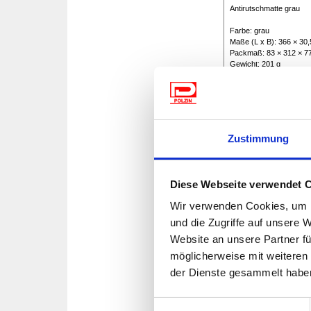
Antirutschmatte grau
Farbe: grau
Maße (L x B): 366 × 30
Packmaß: 83 × 312 × 
Gewicht: 201 g
Zustimmung
6.60 €
(MwSt. Inkl.)
Diese Webseite verwendet 
550/278
Wir verwenden Cookies, um I
Siebeinsatz Vinis
und die Zugriffe auf unsere 
Material: Kunststoff
Website an unsere Partner fü
Farbe: silbergrau
möglicherweise mit weiteren
Maße (B x T x H): 36 × 
Gewicht: 220 g
der Dienste gesammelt habe
Einwilligungsauswahl