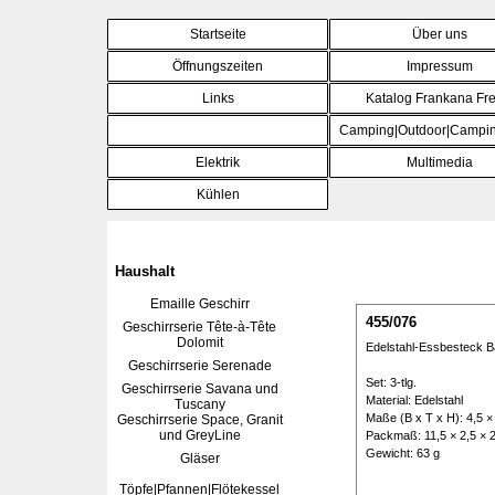
Direkt zum Seiteninhalt
Startseite
Über uns
Öffnungszeiten
Impressum
Links
Katalog Frankana Fre
Haushalt
Camping|Outdoor|Campin
▼
Elektrik
Multimedia
▼
Kühlen
▼
Haushalt
Emaille Geschirr
455/076
Geschirrserie Tête-à-Tête
Dolomit
Edelstahl-Essbesteck B
Geschirrserie Serenade
Set: 3-tlg.
Geschirrserie Savana und
Material: Edelstahl
Tuscany
Maße (B x T x H): 4,5 ×
Geschirrserie Space, Granit
und GreyLine
Packmaß: 11,5 × 2,5 × 
Gewicht: 63 g
Gläser
Töpfe|Pfannen|Flötekessel