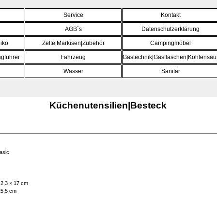
Menü überspringen
Service
Kontakt
AGB´s
Datenschutzerklärung
iko
Zelte|Markisen|Zubehör
Campingmöbel
▼
gführer
Fahrzeug
▼
Gastechnik|Gasflaschen|Kohlensäu
▼
Wasser
▼
Sanitär
▼
Küchenutensilien|Besteck
asic
 2,3 × 17 cm
25,5 cm