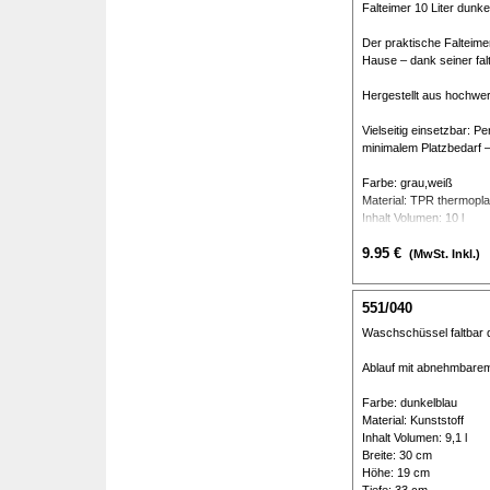
Falteimer 10 Liter dunke
Der praktische Falteime
Hause – dank seiner fal
Hergestellt aus hochwer
Vielseitig einsetzbar: P
minimalem Platzbedarf – 
Farbe: grau,weiß
Material: TPR thermopl
Inhalt Volumen: 10 l
Höhe: 25,5 cm
9.95 €
Durchmesser: 31,5 cm
(MwSt. Inkl.)
Nettogewicht: 540 g
Packmaß: 32,5 x 32,5 x
551/040
Waschschüssel faltbar 
Ablauf mit abnehmbarem 
Farbe: dunkelblau
Material: Kunststoff
Inhalt Volumen: 9,1 l
Breite: 30 cm
Höhe: 19 cm