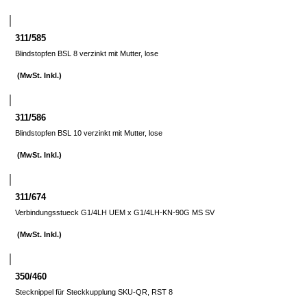
311/585
Blindstopfen BSL 8 verzinkt mit Mutter, lose
(MwSt. Inkl.)
311/586
Blindstopfen BSL 10 verzinkt mit Mutter, lose
(MwSt. Inkl.)
311/674
Verbindungsstueck G1/4LH UEM x G1/4LH-KN-90G MS SV
(MwSt. Inkl.)
350/460
Stecknippel für Steckkupplung SKU-QR, RST 8