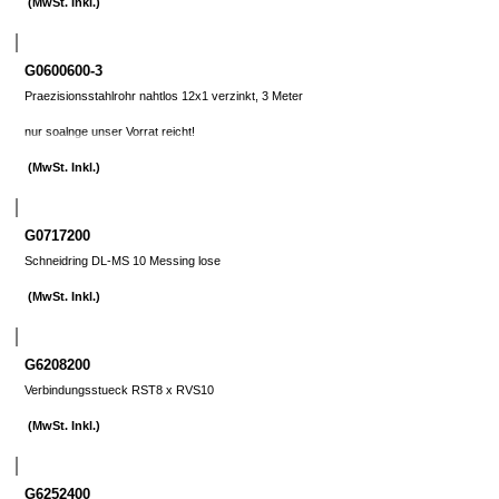
(MwSt. Inkl.)
G0600600-3
Praezisionsstahlrohr nahtlos 12x1 verzinkt, 3 Meter
nur soalnge unser Vorrat reicht!
(MwSt. Inkl.)
G0717200
Schneidring DL-MS 10 Messing lose
(MwSt. Inkl.)
G6208200
Verbindungsstueck RST8 x RVS10
(MwSt. Inkl.)
G6252400